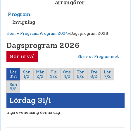
arrangörer
Program
Invigning
Hem
»
Program
»
Program 2024
»Dagsprogram 2026
Dagsprogram 2026
Gör urval
Skriv ut Programmet
Lör
Sön
Mån
Tis
Ons
Tor
Fre
Lör
31/1
1/2
2/2
3/2
4/2
5/2
6/2
7/2
Sön
8/2
Lördag 31/1
Inga evenemang denna dag