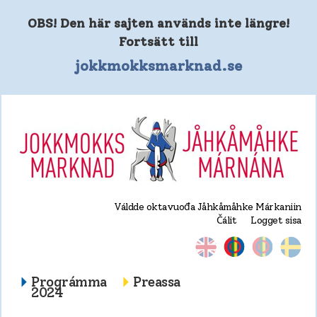
OBS! Den här sajten används inte längre!
Fortsätt till
jokkmokksmarknad.se
Váldde oktavuođa Jåhkåmåhke Márkaniin
Čálit
Logget sisa
Prográmma
Preassa
2024