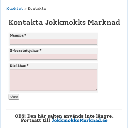
Ruoktut
» Kontakta
Kontakta Jokkmokks Marknad
Namma *
E-boastačujuhus *
Dieđáhus *
OBS! Den här sajten används inte längre.
Fortsätt till
JokkmokksMarknad.se