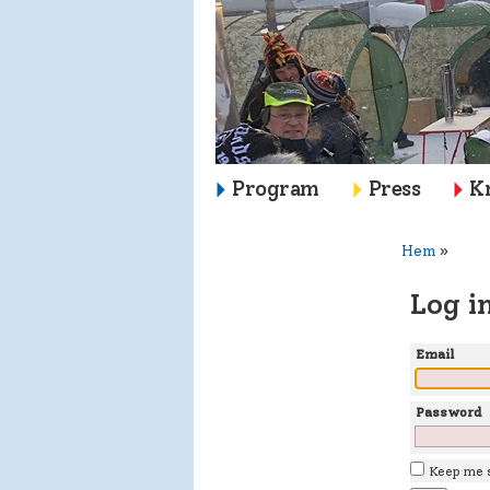
Program
Press
K
Hem
»
Log i
Email
Password
Keep me s