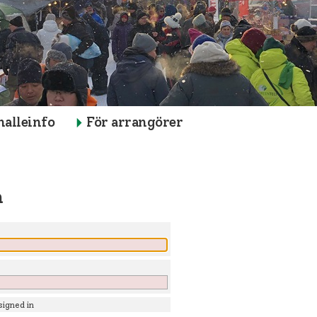
nalleinfo
För arrangörer
n
igned in